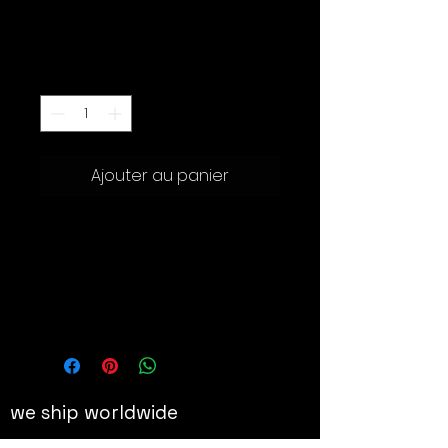
Prix
600.00 CHF
Quantité
*
Ajouter au panier
101 x 68 cm
Details
Digigraphie originale sur papier
Hahnemühle 310 gr
Signée au crayon par l'artiste et
numérotée (20 ex)
we ship worldwide