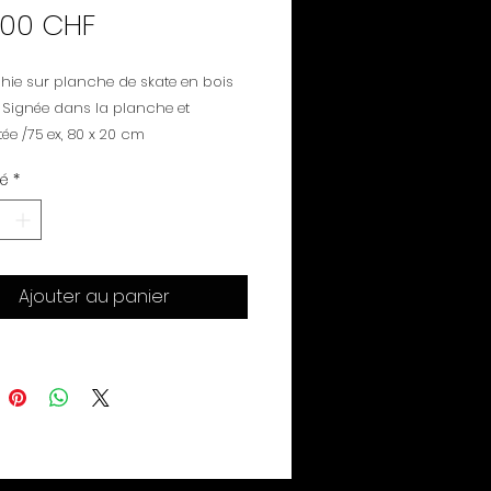
Prix
.00 CHF
hie sur planche de skate en bois
. Signée dans la planche et
e /75 ex, 80 x 20 cm
té
*
Ajouter au panier