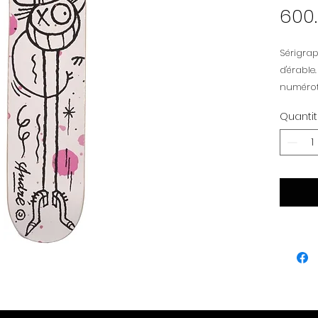
600
Sérigrap
d'érable
numéroté
Quanti