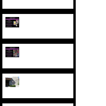
CRAZY DAY le 12 septembre 2019
!
NEW : VENTES PRIVEES - 1er
CRAZY DAY le 28 août 2019 !
The Alpina Gstaad