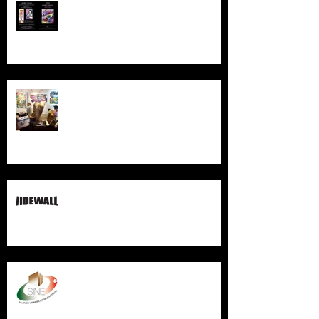
Vernissage FAT
Starting summer season!
SAMHART sur Widewalls
Salon de l'Immobilier
Neuchâtelois