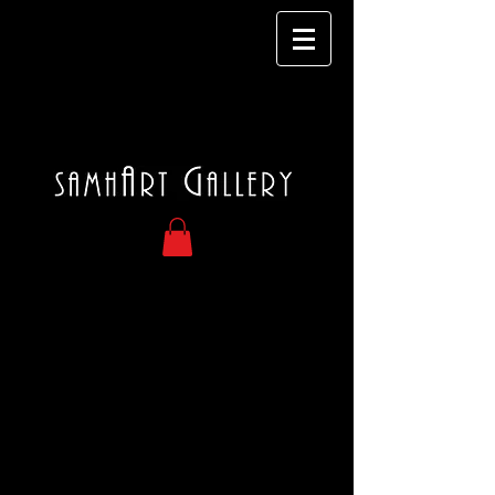
MOÏSE 70X55CM
Bas-
relief