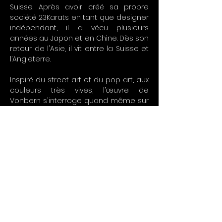
Suisse. Après avoir créé sa propre
société 23Karats en tant que designer
indépendant, il a vécu plusieurs
années au Japon et en Chine. Dès son
retour de l'Asie, il vit entre la Suisse et
l’Angleterre.
Inspiré du street art et du pop art, aux
couleurs très vives, l’œuvre de
Vonbern s'interroge quand même sur
la finalité de l’existence et se construit
autour des objets représentants la
nature morte. Chaque tableau est
plein de mystères à découvrir par un
regard plus attentif. La guerre contre
le terrorisme, les mensonges de
l’histoire humaine, la confrontation
entre le bien et le mal sur un autre
plan d'existence, voici des sujets
principaux de son travail.