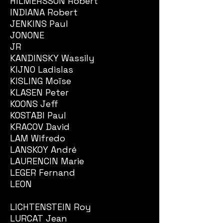
HILMERSSON Robert
INDIANA Robert
JENKINS Paul
JONONE
JR
KANDINSKY Wassily
KIJNO Ladislas
KISLING Moïse
KLASEN Peter
KOONS Jeff
KOSTABI Paul
KRACOV David
LAM Wifredo
LANSKOY André
LAURENCIN Marie
LEGER Fernand
LEON
LEVALET
LICHTENSTEIN Roy
LURCAT Jean