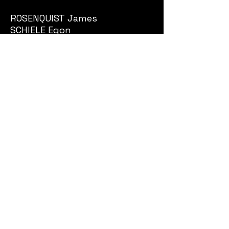
RIZZI James
ROSENQUIST James
SCHIELE Egon
SEGUI Antonio
SPAHN Victor
STATIC
STEINLEN Théophile-Alexandre
STERN Bert
SUGAI Kumi
TAPIES Antoni
TEH-CHUN Chu
TERECHKOVITCH Constantin
TING Walasse
TINGUELY Jean
TOBIASSE Théo
UTRILLO Maurice
VALADIE Jean-Baptiste
VASARELY Victor
VIEIRA DA SILVA Maria Helena