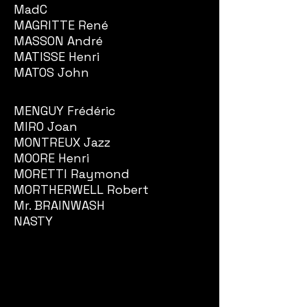
MadC
MAGRITTE René
MASSON André
MATISSE Henri
MATOS John
MENGUY Frédéric
MIRO Joan
MONTREUX Jazz
MOORE Henri
MORETTI Raymond
MORTHERWELL Robert
Mr. BRAINWASH
NASTY
PAPAR Max
PICASSO Pablo
PIGNON Edouard
POLIAKOFF Serge
RAY Man