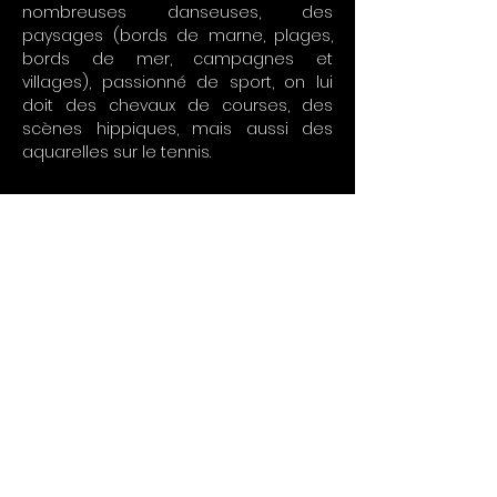
nombreuses danseuses, des
paysages (bords de marne, plages,
bords de mer, campagnes et
villages), passionné de sport, on lui
doit des chevaux de courses, des
scènes hippiques, mais aussi des
aquarelles sur le tennis.
we ship worldwide