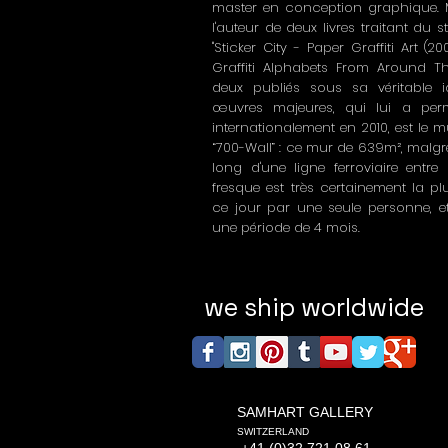
master en conception graphique.
l'auteur de deux livres traitant du st
"Sticker City - Paper Graffiti Art (20
Graffiti Alphabets From Around The
deux publiés sous sa véritable i
œuvres majeures, qui lui a perm
internationalement en 2010, est l
“700-Wall” : ce mur de 639m², malgr
long d'une ligne ferroviaire entre B
fresque est très certainement la pl
ce jour par une seule personne, et 
une période de 4 mois.
we ship worldwide
SAMHART GALLERY
SWITZERLAND
+41 (0)32 721 08 61