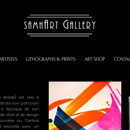
ARTISTES
LITHOGRAPHS & PRINTS
ART SHOP
CONTA
 Walde) est née à
e débuta son parcours
e à l'époque de son
ité d'art et de design
 Londres au "Central
st ressortie avec un