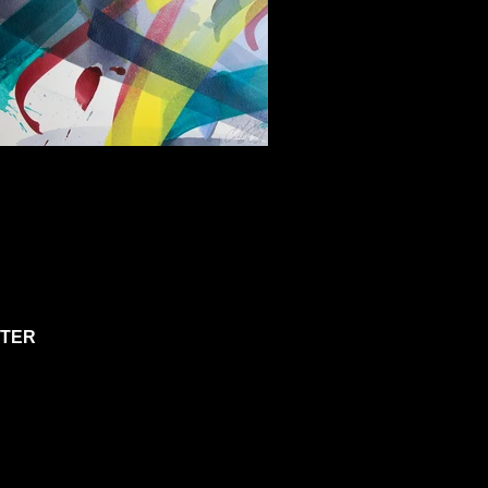
Sans titre
Aquarelle sur papier, signée ; dimension
25x25 cm
TER