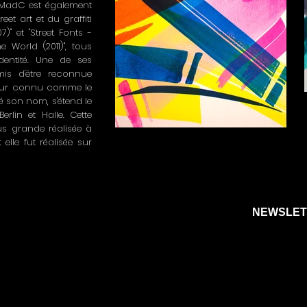
 MadC est également
reet art et du graffiti
07)" et "Street Fonts -
 World (2011)", tous
dentité. Une de ses
is d'être reconnue
e mur connu comme le
é son nom, s'étend le
erlin et Halle. Cette
us grande réalisée à
Sans titre
elle fut réalisée sur
Sérigraphie signée et numérotée ; dimension
70x50 cm
NEWSLET