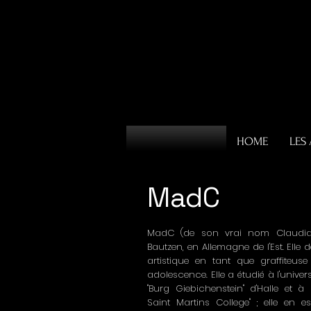
HOME
LES 
MadC
MadC (de son vrai nom Claudia
Bautzen, en Allemagne de l'Est. Ell
artistique en tant que graffiteus
adolescence. Elle a étudié à l'univers
"Burg Giebichenstein" d'Halle et à
Saint Martins College" ; elle en e