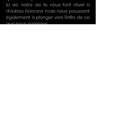
la vie, notre vie. Ils nous font rêver à
d’autres horizons mais nous poussent
également à plonger vers l’infini de ce
que nous sommes.
La technique utilisé par Karpop est
une technique de collage et de
peinture qu’elle a personnellement
mise au point.
Ses tableaux ont des
références universelles.
we ship worldwide