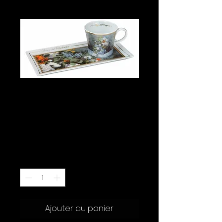
Auguste Renoir -
Fleurs de
Printemps
Prix
90.00 CHF
Quantité
*
Ajouter au panier