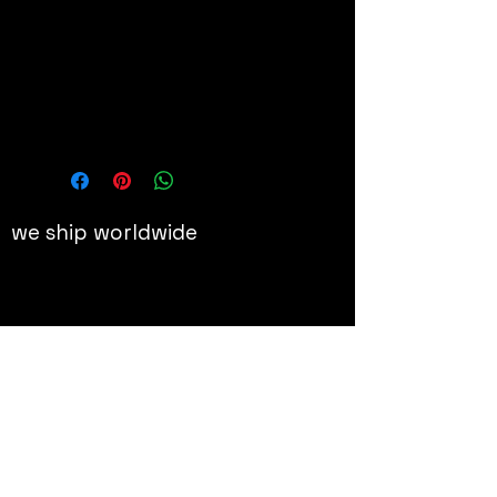
24 x 12 x 8 cm ; 0,15 l
Details
Tasse et sous-plat / Porcelaine
Numérotée 994 / 5000
we ship worldwide