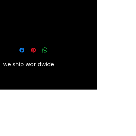
60x60 cm
Details
Offset original signé et numéroté
we ship worldwide