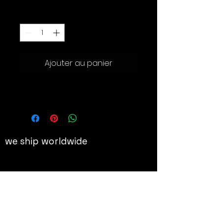
Quantité
*
Ajouter au panier
Affiche sur papier, 51.5 × 36.5 cm
we ship worldwide