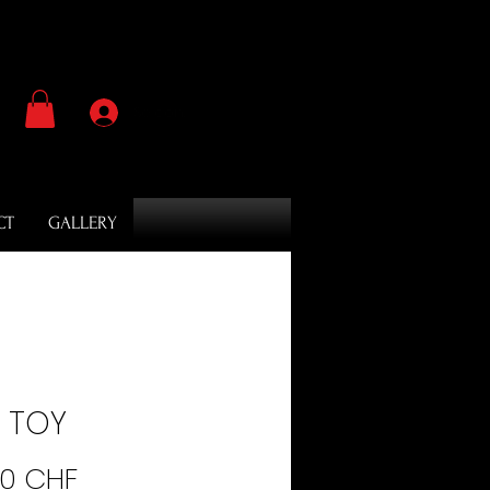
Se connecter
CT
GALLERY
 TOY
Prix
00 CHF