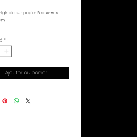
riginale sur papier Beaux-Arts.
 cm
té
*
Ajouter au panier