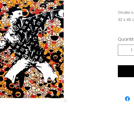
Giclée o
32 x 45
Quanti