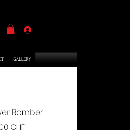
Se connecter
CT
GALLERY
wer Bomber
Prix
.00 CHF