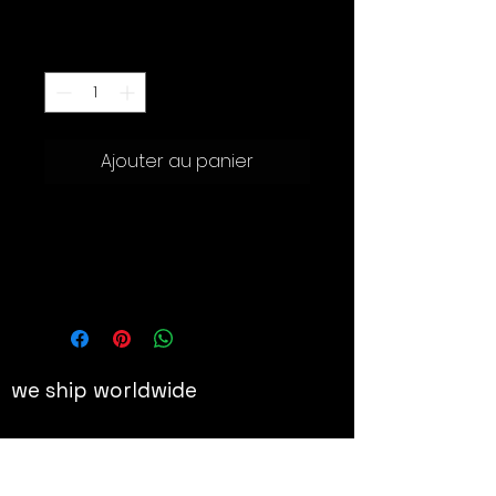
Prix
500.00 CHF
Quantité
*
Ajouter au panier
26 x 19.5 x 5.5 cm, pièce unique
Véritables papillons et
figurine vintage épinglés dans une
vitrine d’entomologiste
we ship worldwide