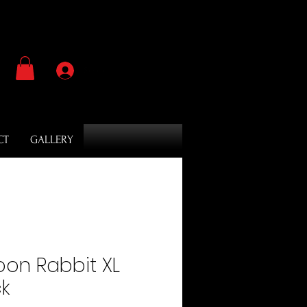
Se connecter
CT
GALLERY
oon Rabbit XL
ck