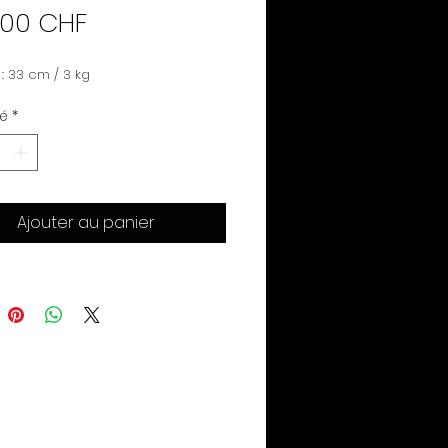
Prix
.00 CHF
: 33 cm / 3 kg
té
*
Ajouter au panier