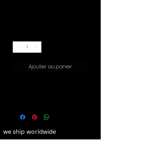
Khaki)
Prix
350.00 CHF
Quantité
*
Ajouter au panier
Valise cabine en plastique
thermoformé conçue par l'artiste,
signée sur une plaque de métal, 52 x
33 x 26 cm
we ship worldwide