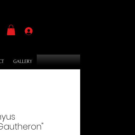
Se connecter
CT
GALLERY
nyus
Gautheron"