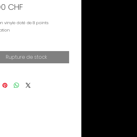
Prix
00 CHF
en vinyle doté de 8 points 
 : 20 cm
Rupture de stock