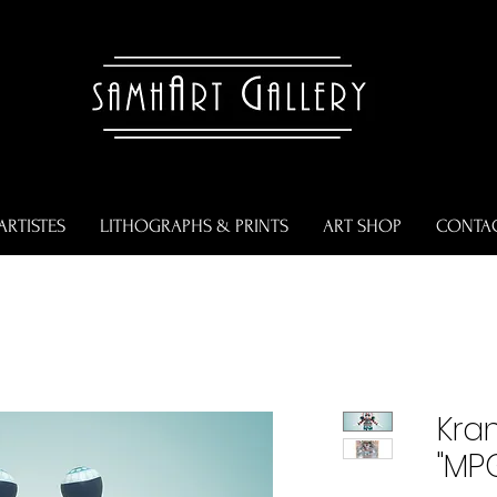
ARTISTES
LITHOGRAPHS & PRINTS
ART SHOP
CONTA
Kra
"MP