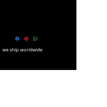
80x100 cm, édition limitée à 50ex
Details
Sérigraphie signée et numérotée
Dimension image : 72 x 90 cm
we ship worldwide