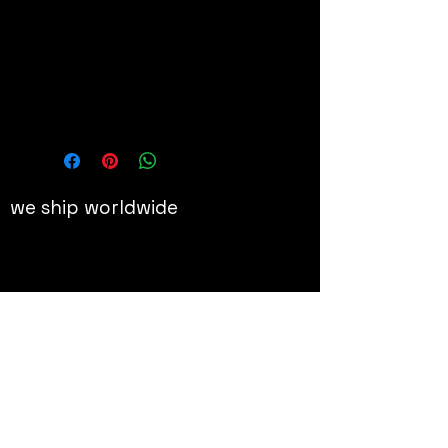
Hauteur : 41,5 cm
Details
Résine peinte à la main. Edition
limitée et numérotée. Vendu
sous coffret carton et certificat
d’authenticité.
we ship worldwide