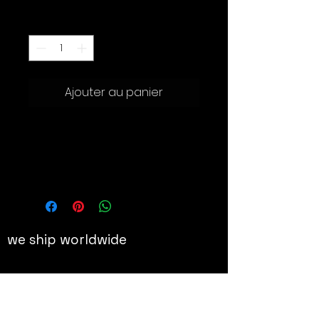
Quantité
*
Ajouter au panier
50.5 x 39.5 x 6 cm, pièce unique
Véritables papillons et chat par M.
Chat épinglés dans une vitrine
d’entomologiste
we ship worldwide