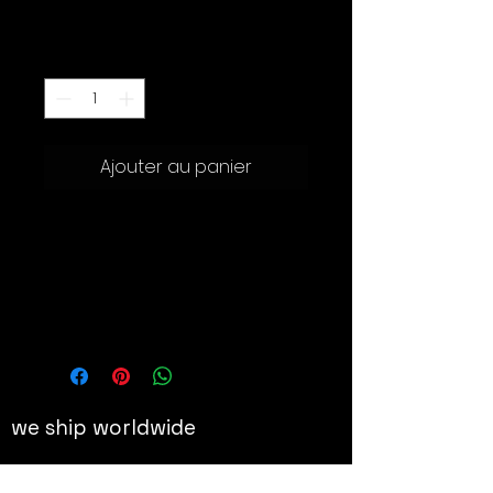
Prix
250.00 CHF
Quantité
*
Ajouter au panier
91.5 x 61 cm
Details
Impression offset sur papier
couché 300g
we ship worldwide