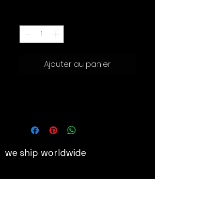
Quantité
*
Ajouter au panier
Sculpture en papier mâché
20 x 9 cm
we ship worldwide