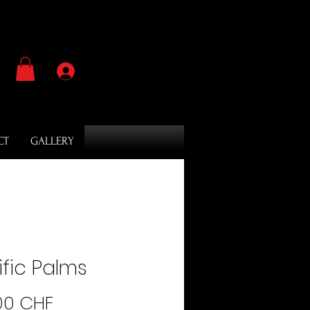
Se connecter
CT
GALLERY
ific Palms
Prix
00 CHF