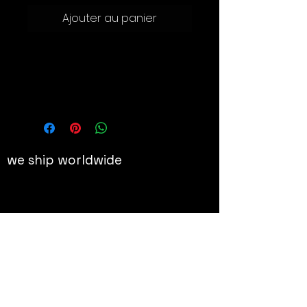
Ajouter au panier
Lithographie offset signée et
numérotée
70x70 cm, édition limitée à 50ex
we ship worldwide