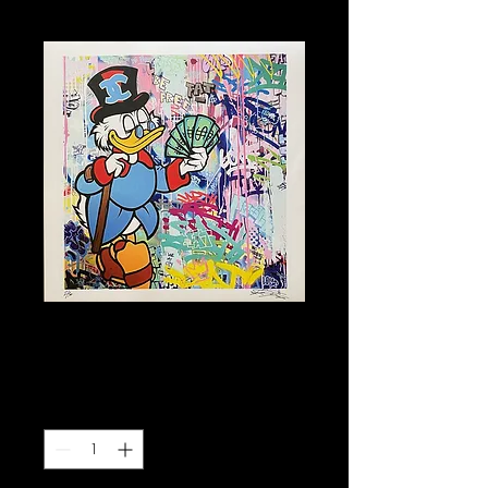
Picsou Dollars
Prix
290.00 CHF
Quantité
*