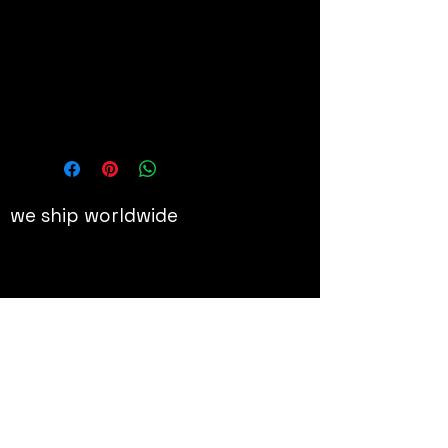
60x60 cm
Details
Offset original signé et numéroté
we ship worldwide