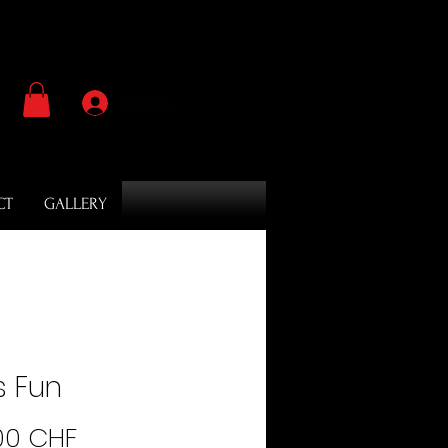
Se connecter
CT
GALLERY
is Fun
Prix
00 CHF