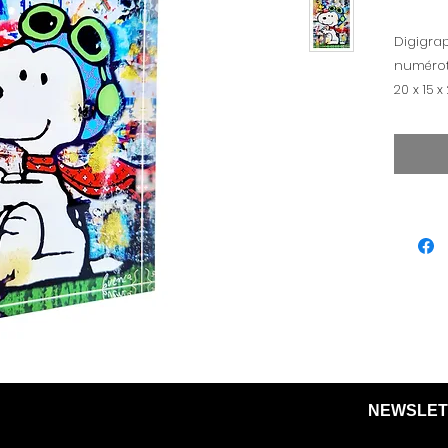
Digigrap
numéroté
20 x 15 x
NEWSLET