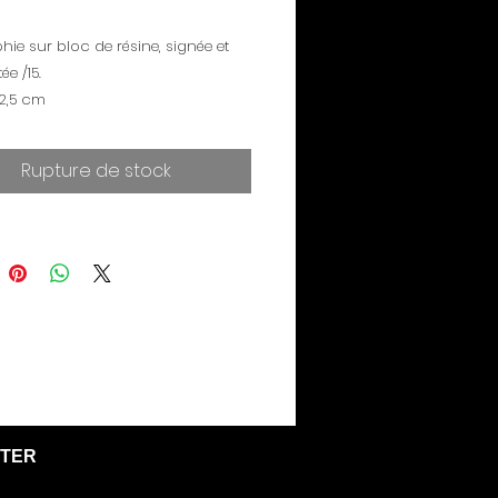
hie sur bloc de résine, signée et
e /15.
 2,5 cm
Rupture de stock
TER