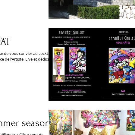
FAT
e de vous convier au cocktail
e de l'Artiste, Live et dédicaces
mmer season!
illars-sur-Ollon sont de