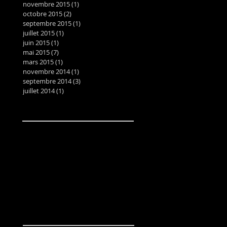
novembre 2015
(1)
1 post
octobre 2015
(2)
2 posts
septembre 2015
(1)
1 post
juillet 2015
(1)
1 post
juin 2015
(1)
1 post
mai 2015
(7)
7 posts
mars 2015
(1)
1 post
novembre 2014
(1)
1 post
septembre 2014
(3)
3 posts
juillet 2014
(1)
1 post
Search By Tags
Aiiroh
Alps
Amazon
Art
Art; Montreux
Automnales
Foire
Genève
Gstaad
Hotel
Neuchatel
Pop Art
Street Art
Switzerland
Verbier
W Verbier
barnebys
brand
car
encheres
exhibition
expo
fruits
gallery
graffiti
gryon
lotprive
shop
vente
Follow Us