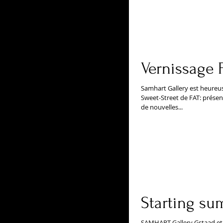
Vernissage 
Samhart Gallery est heureus
Sweet-Street de FAT: présenc
de nouvelles...
Starting su
SAMHART Gallery Gstaad et V