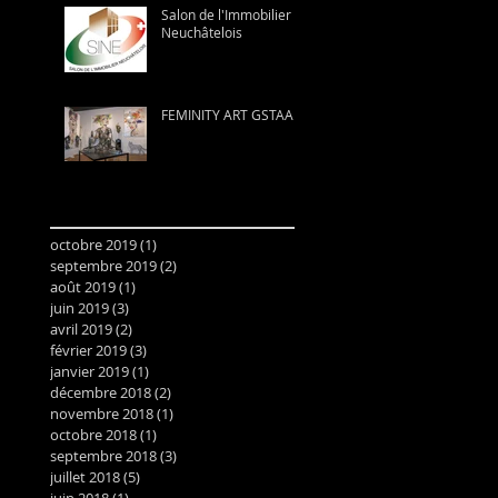
Salon de l'Immobilier
Neuchâtelois
FEMINITY ART GSTAAD
Archive
octobre 2019
(1)
1 post
septembre 2019
(2)
2 posts
août 2019
(1)
1 post
juin 2019
(3)
3 posts
avril 2019
(2)
2 posts
février 2019
(3)
3 posts
janvier 2019
(1)
1 post
décembre 2018
(2)
2 posts
novembre 2018
(1)
1 post
octobre 2018
(1)
1 post
septembre 2018
(3)
3 posts
juillet 2018
(5)
5 posts
juin 2018
(1)
1 post