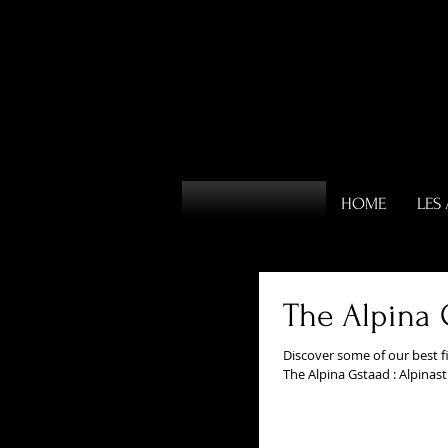
HOME
LES 
The Alpina 
Discover some of our best fi
The Alpina Gstaad : Alpinas