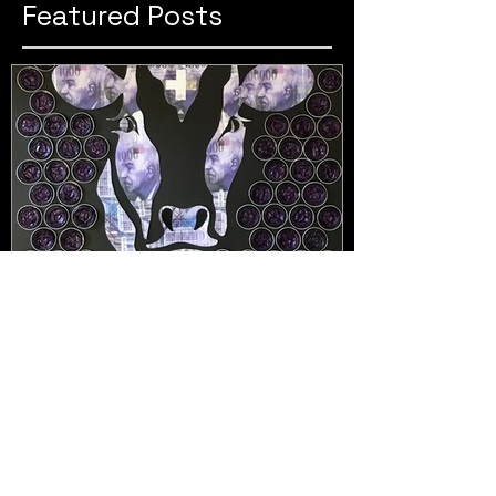
Featured Posts
"La Suisse à L'honneur" à
Gryon