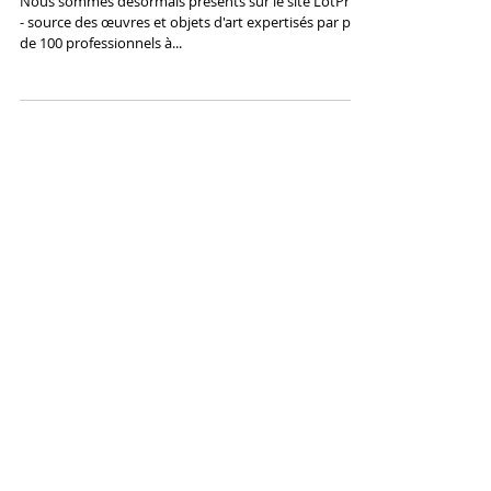
SAMHART sur LotPrivé
Nous sommes désormais présents sur le site LotPrivé
- source des œuvres et objets d'art expertisés par plus
de 100 professionnels à...