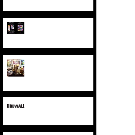
Vernissage FAT
Starting summer season!
SAMHART sur Widewalls