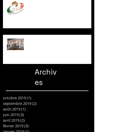
Salon de l'Immobilier
Neuchâtelois
FEMINITY ART GSTAAD
Archiv
es
octobre 2019
(1)
1 post
septembre 2019
(2)
2 posts
août 2019
(1)
1 post
juin 2019
(3)
3 posts
avril 2019
(2)
2 posts
février 2019
(3)
3 posts
janvier 2019
(1)
1 post