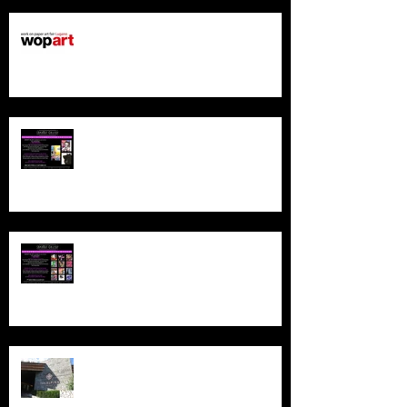
WOPART Lugano
CRAZY DAY le 12 septembre 2019
!
NEW : VENTES PRIVEES - 1er
CRAZY DAY le 28 août 2019 !
The Alpina Gstaad