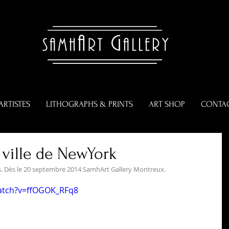
ARTISTES
LITHOGRAPHS & PRINTS
ART SHOP
CONTA
 ville de NewYork
s. Dès le 20 septembre 2014 SamhArt Gallery Montreux. 
atch?v=ffOGOK_RFq8