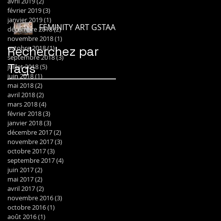
avril 2019
(2)
2 posts
février 2019
(3)
3 posts
janvier 2019
(1)
1 post
FEMINITY ART GSTAAD
décembre 2018
(2)
2 posts
novembre 2018
(1)
1 post
Recherchez par
octobre 2018
(1)
1 post
septembre 2018
(3)
3 posts
Tags
juillet 2018
(5)
5 posts
juin 2018
(1)
1 post
mai 2018
(2)
2 posts
Aiiroh
Alps
Amazon
Art
avril 2018
(2)
2 posts
Art; Montreux
Automnales
Foire
mars 2018
(4)
4 posts
Genève
Gstaad
Hotel
février 2018
(3)
3 posts
Neuchatel
Pop Art
Street Art
janvier 2018
(3)
3 posts
Switzerland
Verbier
W Verbier
décembre 2017
(2)
2 posts
barnebys
brand
car
encheres
novembre 2017
(3)
3 posts
exhibition
expo
fruits
gallery
octobre 2017
(3)
3 posts
graffiti
gryon
lotprive
shop
vente
septembre 2017
(4)
4 posts
juin 2017
(2)
2 posts
mai 2017
(2)
2 posts
avril 2017
(2)
2 posts
novembre 2016
(3)
3 posts
octobre 2016
(1)
1 post
août 2016
(1)
1 post