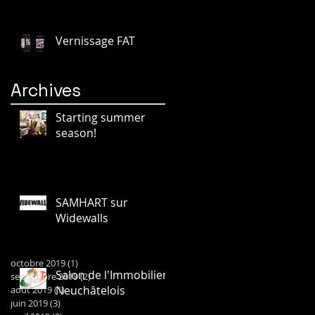
Vernissage FAT
Archives
Starting summer
season!
SAMHART sur
Widewalls
octobre 2019
(1)
1 post
Salon de l'Immobilier
septembre 2019
(2)
2 posts
Neuchâtelois
août 2019
(1)
1 post
juin 2019
(3)
3 posts